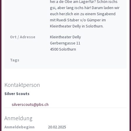
hei a de Öbe am Lagerfür? Schön ischs 
gsi, aber lang ischs här! Darum laden wir 
euch herzlich ein zu einem Singabend 
mit Ruedi Stuber v/o Gümper im 
Kleintheater Delly in Solothurn.
Ort / Adresse
Kleintheater Delly

Gerberngasse 11

4500 Solothurn
Tags
Kontaktperson
Silver Scouts
silverscouts@pbs.ch
Anmeldung
Anmeldebeginn
20.02.2025